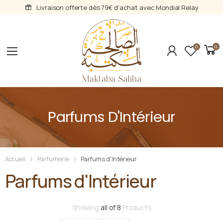
Livraison offerte dès 79€ d'achat avec Mondial Relay
0
0
Parfums D'Intérieur
Accueil
Parfumerie
Parfums d'Intérieur
Parfums d'Intérieur
Trié
Showing
all of 8
Products
du