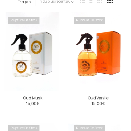
Trier par :
plus
récent
Rupture De Stock
Rupture De Stock
au
plus
ancien
Oud Musk
Oud Vanille
15,00
€
15,00
€
Rupture De Stock
Rupture De Stock