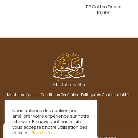
RP Cotton Dream
10,00
€
Mentions Légales
-
Conditions Générales
-
Politique de Confidentialité
-
Nous Contacter
Nous utilisons des cookies pour
améliorer votre expérience sur notre
site web. En naviguant sur ce site,
vous acceptez notre utilisation des
cookies.
Plus d'infos
Copyright © 2021 Maktaba Saliha. Tous droits réservés.