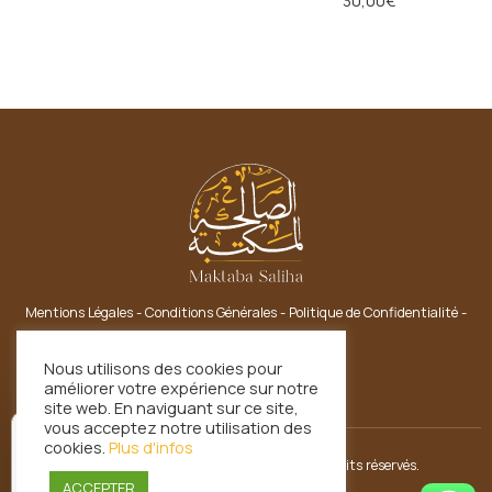
30,00
€
Mentions Légales
-
Conditions Générales
-
Politique de Confidentialité
-
Nous Contacter
Nous utilisons des cookies pour
améliorer votre expérience sur notre
site web. En naviguant sur ce site,
vous acceptez notre utilisation des
cookies.
Plus d'infos
Copyright © 2021 Maktaba Saliha. Tous droits réservés.
ACCEPTER
Vérifié indépendamment