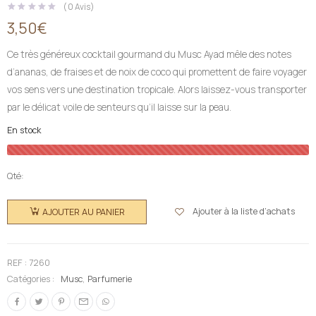
(
0
Avis )
3,50
€
Ce très généreux cocktail gourmand du Musc Ayad mêle des notes
d’ananas, de fraises et de noix de coco qui promettent de faire voyager
vos sens vers une destination tropicale. Alors laissez-vous transporter
par le délicat voile de senteurs qu’il laisse sur la peau.
En stock
Qté:
quantité
de El
Ajouter à la liste d’achats
AJOUTER AU PANIER
Nabil
Musc
Ayad -
REF :
7260
Extrait de
Catégories :
Musc
,
Parfumerie
parfum