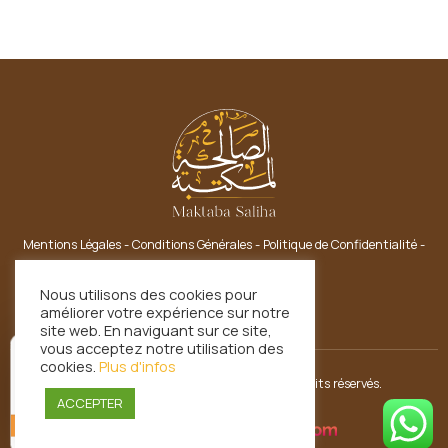
Mentions Légales
-
Conditions Générales
-
Politique de Confidentialité
-
Nous Contacter
Nous utilisons des cookies pour
améliorer votre expérience sur notre
site web. En naviguant sur ce site,
vous acceptez notre utilisation des
cookies.
Plus d'infos
Copyright © 2021 Maktaba Saliha. Tous droits réservés.
ACCEPTER
Vérifié indépendamment
113 avis