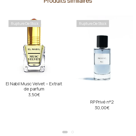
Produits similaires
Rupture De Stock
Rupture De Stock
El Nabil Musc Velvet – Extrait
de parfum
3,50
€
RP Privé n°2
30,00
€